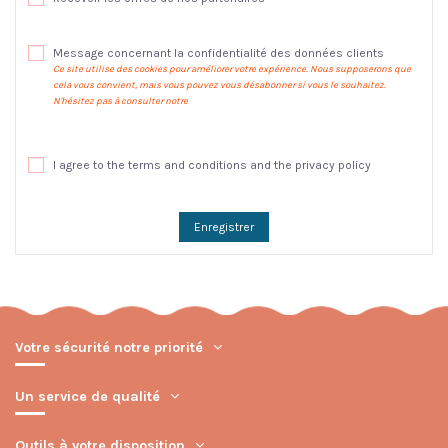
Message concernant la confidentialité des données clients
Ce site utilise des cookies pour améliorer votre expérience. Nous supposerons que
cela vous convient, mais vous pouvez vous désabonner si vous le souhaitez.
N'hésitez pas à consulter notre
politique de confidentialité
.
I agree to the terms and conditions and the privacy policy
Enregistrer
Votre sécurité notre priorité
Un service de qualité
Outils à votre disposition