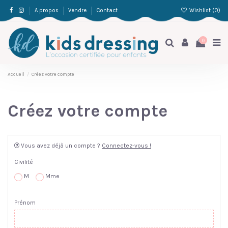
Wishlist (
0
)
A propos
Vendre
Contact
0
Accueil
Créez votre compte
Créez votre compte
Vous avez déjà un compte ?
Connectez-vous !
Civilité
M
Mme
Prénom