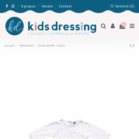
Wishlist (
0
)
A propos
Vendre
Contact
0
Accueil
Vêtements
Grain de blé - 1 mois