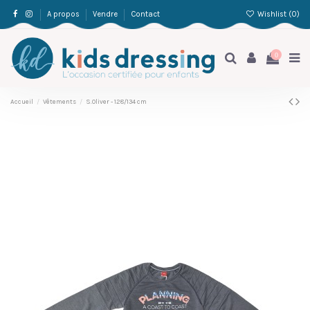
Wishlist (
0
)
A propos
Vendre
Contact
0
Accueil
Vêtements
S.Oliver - 128/134 cm