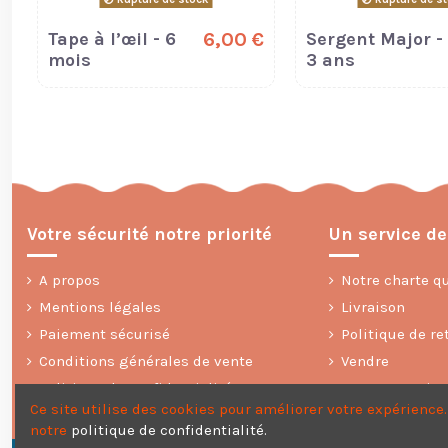
Tape à l’œil - 6
6,00 €
Sergent Major -
mois
3 ans
Votre sécurité notre priorité
Un service de
A propos
Notre charte qu
Mentions légales
Livraison
Paiement sécurisé
Politique de re
Conditions générales de vente
Vendre
Politique de confidentialité
Nos partenaire
Ce site utilise des cookies pour améliorer votre expérienc
notre
politique de confidentialité
.