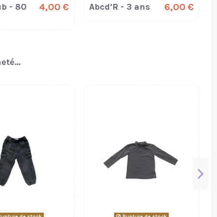
b - 80
4,00 €
Abcd’R - 3 ans
6,00 €
té...
upture de stock
Rupture de stock