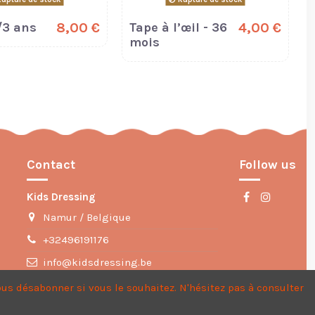
/3 ans
8,00 €
Tape à l’œil - 36
4,00 €
mois
Contact
Follow us
Kids Dressing
Namur / Belgique
+32496191176
info@kidsdressing.be
us désabonner si vous le souhaitez. N'hésitez pas à consulter