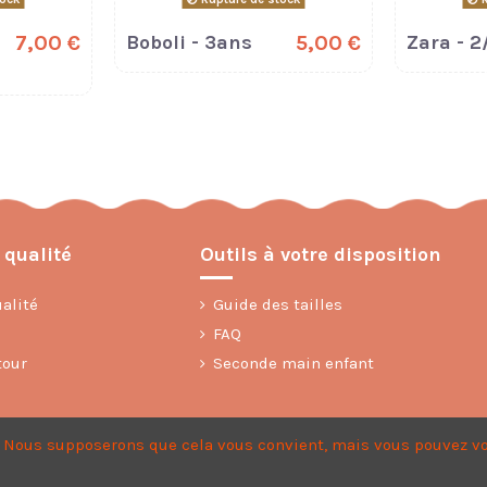
7,00 €
Boboli - 3ans
5,00 €
Zara - 2
 qualité
Outils à votre disposition
alité
Guide des tailles
FAQ
tour
Seconde main enfant
s
e. Nous supposerons que cela vous convient, mais vous pouvez vo