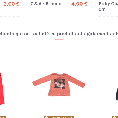
2,00 €
C&A - 9 mois
4,00 €
Baby Clu
cm
clients qui ont acheté ce produit ont également ache
tock
Rupture de stock
R