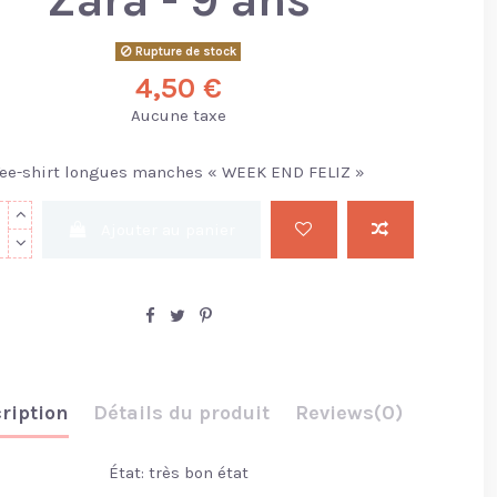
Rupture de stock
4,50 €
Aucune taxe
Tee-shirt longues manches « WEEK END FELIZ »
Ajouter au panier
ription
Détails du produit
Reviews
(0)
État: très bon état