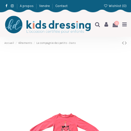
Wishlist (
0
)
A propos
Vendre
Contact
0
Accueil
Vêtements
La compagnie des petits - 3 ans