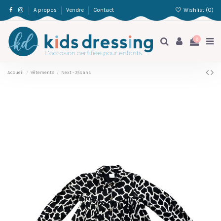
Wishlist (
0
)
A propos
Vendre
Contact
0
Accueil
Vêtements
Next - 3/4 ans