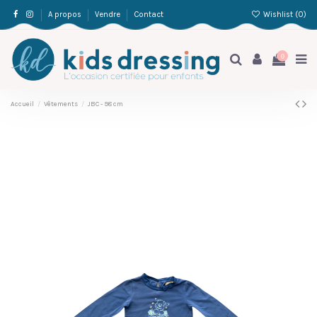
Wishlist (
0
)
A propos
Vendre
Contact
0
Accueil
Vêtements
JBC - 98 cm