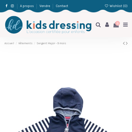
Wishlist (
0
)
A propos
Vendre
Contact
0
Accueil
Vêtements
Sergent Major - 9 mois