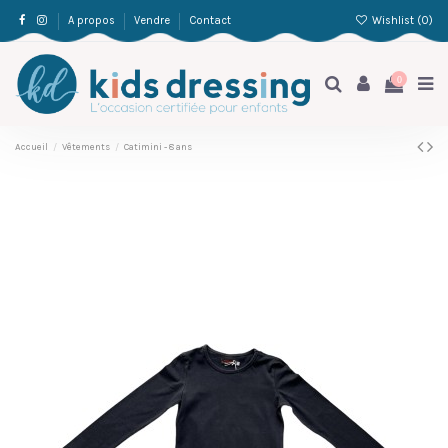
Wishlist (
0
)
A propos
Vendre
Contact
0
Accueil
Vêtements
Catimini - 8 ans